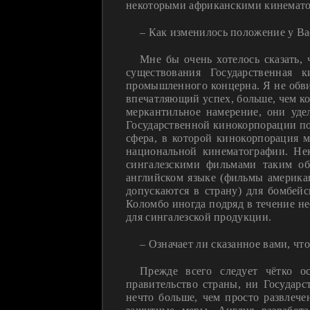
некоторыми африканскими кинематог
– Как изменилось положение у Ва
Мне бы очень хотелось сказать, 
существования Государственная 
промышленного концерна. Я не обвин
впечатляющий успех, больше, чем к
меркантильное намерение, они уде
Государственной кинокорпорации по
сфера, в которой кинокорпорация м
национальной кинематографии. Не
сингалезскими фильмами таким об
английском языке (фильмы америка
допускаются в страну) для бомбей
Коломбо иногда подряд в течение н
для сингалезской продукции.
– Означает ли сказанное вами, чт
Прежде всего следует чётко о
правительство страны, ни Государс
нечто больше, чем просто развлече