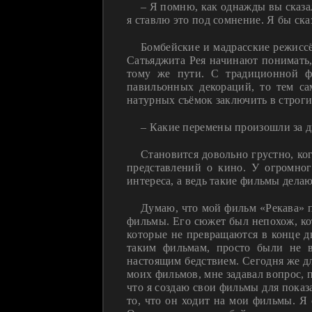
– Я помню, как однажды вы сказа
я ставлю это под сомнение. Я бы ска
Бомбейские и мадрасские режиссё
Сатьяджита Рея начинают понимать,
тому же пути. С традиционной ф
павильонных декораций, то тем с
натурных съёмок заключить в строг
– Какие перемены произошли за д
Становится довольно грустно, ко
представлений о кино. У огромног
интереса, а ведь такие фильмы дела
Думаю, что мой фильм «Рекава» 
фильмы. Его сюжет был непохож, ко
которые не превращаются в конце дв
таким фильмам, просто были не 
настоящим бедствием. Сегодня же д
моих фильмов, мне задавал вопрос, 
что я создаю свои фильмы для показа
то, что он ходит на мои фильмы. Я 