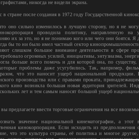
рафистами, никогда не видели экрана.
с в стране после создания в 1972 году Государственной кино
что оно сильно изменилось в лучшую сторону, но я не могу
кинокорпорация проводила политику, направленную на 
яю их за это, но я не понимаю кого или чего они боятся. Я 
огда бы то ни было имел частный сектор кинопромышленности.
ляют слишком большое внимание деятельности в сфере пр
требовало огромных усилий, инициативы, энтузиазма, энерги
огла больше всего помочь и для которой она, по существу, 
которые проблемы даже усугубились. Так, например, филь
разом, что это наносит ущерб национальной продукции. 
нского производства или с правами проката, принадлежащ
ского кино возникла большая новая аудитория зрителей. Ин
ескольких лет и тем самым наносят большой ущерб национал
о вы предлагаете ввести торговые ограничения на все ввозим
сознать значение национальной кинематографии, а этот
твенная кинокорпорация. Если исходить из предположения 
ние, что это культура страны, её политика и многое другое,