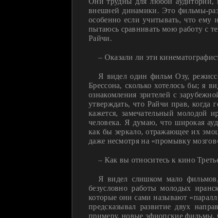
Они трудны для любой аудитории, 
внешней динамики. Это фильмы-разд
особенно если учитывать, что ему 
пытаюсь сравнивать мою работу с тем
Райчи.
– Оказали ли эти кинематографис
Я видел один фильм Озу, режисс
Брессона, сколько хотелось бы; я 
ознакомления зрителей с зарубежной
утверждать, что Райчи прав, когда 
кажется, замечательный молодой и
человека. Я думаю, что широкая ау
как бы зеркало, отражающее их эмо
даже несмотря на «промывку мозгов»
– Как вы относитесь к кино Треть
Я видел слишком мало фильмов,
безусловно работы молодых иранс
которые они сами называют «паралле
предсказывал развитие двух напра
примеру, новые эфиопские фильмы. 