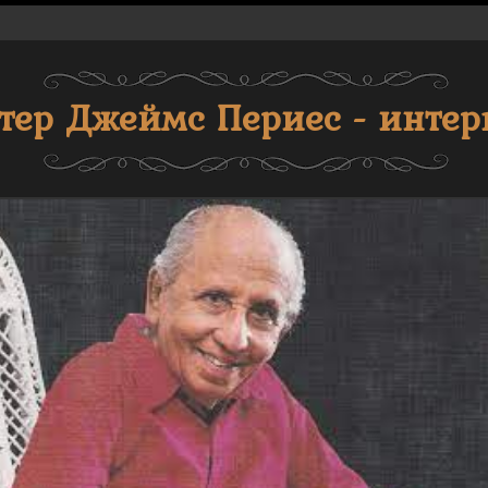
тер Джеймс Периес - инте