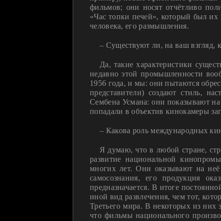
фильмов; они носят отчётливо пол
«Час топки печей», который был их
человека, его размышления.
– Существуют ли, на ваш взгляд,
Да, такие характеристики сущест
недавно этой промышленности вообщ
1956 года, и мы: они пытаются обре
представители) создают стиль, на
Сембена Усмана: они показывают на 
попадали в объектив кинокамеры зап
– Какова роль международных ки
Я думаю, что в любой стране, ст
развитие национальной кинопромы
многих лет. Они оказывают на неё
самосознания, его продукция ока
предназначается. В итоге постоян
иной вид развлечения, чем тот, кото
Третьего мира. В некоторых из них
что фильмы национального произво