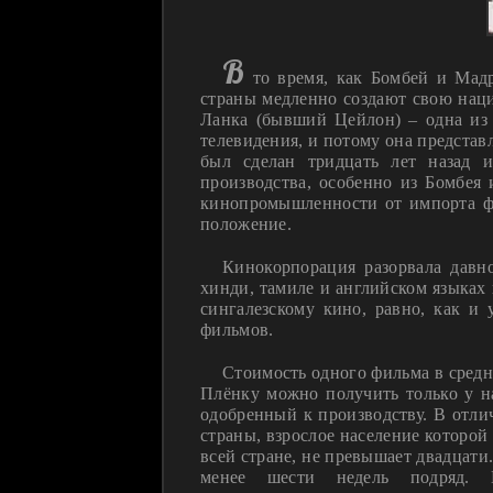
В
то время, как Бомбей и Мадр
страны медленно создают свою нац
Ланка (бывший Цейлон) – одна из 
телевидения, и потому она представ
был сделан тридцать лет назад 
производства, особенно из Бомбея 
кинопромышленности от импорта фи
положение.
Кинокорпорация разорвала дав
хинди, тамиле и английском языках 
сингалезскому кино, равно, как и
фильмов.
Стоимость одного фильма в средн
Плёнку можно получить только у н
одобренный к производству. В отли
страны, взрослое население которо
всей стране, не превышает двадцати
менее шести недель подряд. К