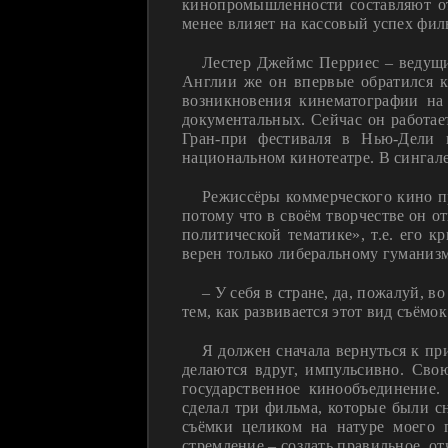
кинопромышленности составляют отд
менее влияет на кассовый успех фил
Лестер Джеймс Перриес – ведущи
Англии же он впервые обратился к
возникновения кинематографии на 
документальных. Сейчас он работае
Гран-при фестиваля в Нью-Дели 
национальном кинотеатре. В сингале
Режиссёры коммерческого кино пр
потому что в своём творчестве он 
политической тематике», т.е. его к
верен только либеральному гуманизм
– У себя в стране, да, пожалуй, 
тем, как развивается этот вид съёмо
Я должен сначала вернуться к пр
делаются вдруг, импульсивно. Сво
государственное кинообъединение.
сделал три фильма, которые были сн
съёмки целиком на натуре моего п
стремление – создать правильное, от