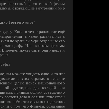
ющие известный аргентинский фильм
 фильмы, отражающие внутренний мир
кино Третьего мира?
 курсу. Кино в тех странах, где ещё
направлении, в каком развивались с
 (или по крайней мере отдельные его
кинематографу. Или возьмём фильмы
. Впрочем, может быть, они иногда и
траны.
графа?
е, вы можете увидеть одно и то же:
вующими в этих странах в течение
сновной целью поиск национального
я той аудитории, для которой она
машинами, принимающими совершенно
так обстоит дело в большинстве стран
е во всём, что связано с прокатом,
рили о том, что фильмы, созданные