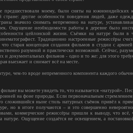
ые предшествовали моему, были сняты на южноиндийских к
й стране: другие особенности поведения людей, даже одежд
страны значило снимать непременно на натуре, устанавлива
рек. Ощущение необходимости работы в деревне было инс
обенности цейлонской жизни. Съёмки на натуре были в ч
 кинематографист. Традиционно настроенные режиссёры счи
, что старая концепция создания фильмов в студии с армие
нственно разумной и практически возможной. Сейчас, разум
ых и документальных фильмов - одно и то же: для этого требу
рая выезжает и снимает всё на месте.
натуре, чем-то вроде непременного компонента каждого обычн
 фильме вы можете увидеть то, что называется «натурой». Пес
 героиней на фоне природы. Если первоначальным стремление
 то сложившийся ныне стиль натурных съёмок привёл к пря
уре, но в итоге получаются – и это совершенно невероятно
вами, коммерческие режиссёры пришли к выводу, что всё, 
а натуре. Ощущение создаётся не освещением, а постановко