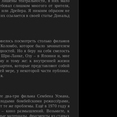
 лишены театральности, в них мало
ебовал слишком многого от зрителя,
у или Дрейера. Я никоим образом не
них ссылается в своей статье Дональд
овелось посмотреть столько фильмов
 Коломбо, которое было зачинателем
дностей. Но я беру на себя смелость
 в Шри-Ланке, Озу – в Японии и, мне
ому и тому же: к внутренней жизни
картин, которые представляют собой
й мере, у некоторой части публики,
я.
те два-три фильма Сембена Усмана,
олодыми бомбейскими режиссёрами,
т те же проблемы. Ещё в 1970 году я
е – кино размышлений. Возьмите, к
ные материалы, фрагменты из старых