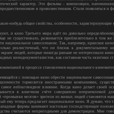
итический характер. Это фильмы - компиляции, напомина
 предшественником и провозвестником. Стали появляться и
 какие-нибудь общие свойства, особенности, характеризующие 
вуют, и кино Третьего мира идёт по довольно определённому
е не существовало, развивается приблизительно в том же 
сти национальное самосознание. Так, например, иранское кино
столько реалистичный, что он близок к документальному 
экране людей, которые никогда раньше не интересовали кино
адных кинодокументалистов, как составная часть экзотики с
нокомпаний в процессе становления национального кинемато
ремящейся с помощью кино обрести национальное самосознани
шленности тормозится иностранными компаниями, сущест
 самое неблаговидное влияние. Когда кино делает своей о
зывается в конечном счёте совершенно неприемлемой дл
ной «промывки мозгов» зрители из живых людей становятся 
рый ему теперь предлагает национальное кино. Я думаю, что 
 западные фирмы занимают настолько господствующее положени
дства считаются непригодными для демонстрации. Мне гово