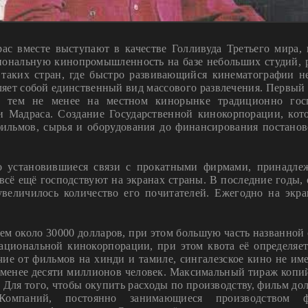
ас вместе выступают в качестве Голливуда Третьего мира, 
иональную кинопромышленность на базе небольших студий, 
таких стран, где быстро развивающийся кинематографии н
ляет собой единственный вид массового развлечения. Первый 
и тем не менее на местном кинорынке традиционно гос
и Мадраса. Создание Государственной кинокорпорации, кот
льмов, сырья и оборудования до финансирования постанов
но установившиеся связи с прокатными фирмами, принадл
всё ещё господствуют на экранах страны. В последние годы, 
 увеличилось количество его почитателей. Ежегодно на экр
ем около 30000 долларов, при этом большую часть названной
ациональной кинокорпорации, при этом квота её определяет
чие от фильмов на хинди и тамиле, сингалезское кино не име
й менее десяти миллионов человек. Максимальный тираж копи
. Для того, чтобы окупить расходы по производству, фильм до
омпаний, постоянно занимающиеся производством ф