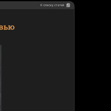
К списку статей
рвью