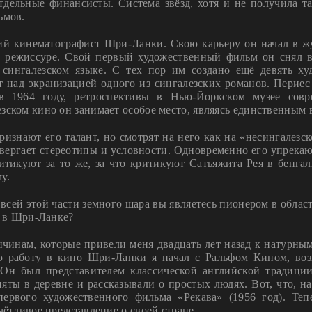
ельные финансисты. Система звёзд, хотя и не получила та
ьмов.
й кинематографист Шри-Ланки. Свою карьеру он начал в жу
 режиссуре. Свой первый художественный фильм он снял в 1
сингалезском языке. С тех пор им создано ещё девять х
т над экранизацией одного из сингалезских романов. Перие
в 1964 году, ретроспективы в Нью-Йоркском музее совр
зском кино он занимает особое место, являясь единственным 
изнают его талант, но смотрят на него как на «несингалезс
отвергает стереотипы и условности. Одновременно его упрека
ритикуют за то же, за что критикуют Сатьяжита Рея в бенга
у.
во всей этой части земного шара вы являетесь пионером в обл
к в Шри-Ланке?
ичинам, которые привели меня двадцать лет назад к натурны
ю работу в кино Шри-Ланки я начал с Ральфом Кином, во
 Он был представителем классической английской традици
яты в деревне и рассказывали о простых людях. Вот, что, н
ервого художественного фильма «Рекава» (1956 год). Теп
чётливое представление о своей стране.