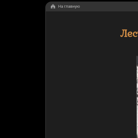
На главную
Лес