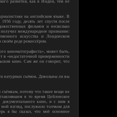
кого развития, как в Индии, тем не
рналистике на английском языке. В
956 году, десять лет спустя после
удожественных фильмов и несколько
с получил международное признание:
еменного искусства и Лондонском
в своём роде режиссёром.
кого кинематографиста», может быть,
ют в «недостаточной приверженности
льском кино. Сам же он говорит, что
асти натурных съёмок. Довольны ли вы
м съёмкам, потому что такие вещи не
зглавлявшим в то время Цейлонское
и документального кино, и с ним я
а мой взгляд, послужило толчком для
ерь я бы сказал, что моё основное