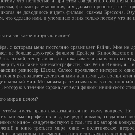
потому что полностью и при этом совершенно сознательной
умья, фильмы-размышления, и я должен признать, что я тр
никогда не доводилось видеть фильмы, скажем Брессона, Оз
, что сделано ими, и упоминаю о них только потому, что на 
ты на вас какое-нибудь влияние?
ёра, с которым меня постоянно сравнивает Райчи. Мне не д
видел не больше двух-трёх фильмов Дрейера. Кинообщество в
 классикой, теперь мало что показывает из-за валютных тру
говорит, что такие кинематографисты, как Рей в Индии, я –
ранский режиссёр Шахид Салесс проявляют интерес к одн
дитория располагает достаточными данными для восприятия 
циональный мир. Мы можем рассчитывать на успех, по крайне
, которую в течение сорока лет вели фильмы индийского стил
его мира в целом?
 чтобы иметь право высказываться по этому вопросу. Но 
ких кинематографистов и даже ряд фильмов, созданных м
льным кино», свидетельствуют о том, что их авторов волную
влений в кино третьего мира: одно – политическое, второ
Они дидактичны, полемичны, в них используются хроникаль