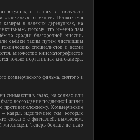
иностудиях, и из них вы получали
а отличалась от нашей. Попытаться
я камеры в далёких деревушках, на
тинктивным, потому что именно там
ём-то сродни благородной миссии,
тали съёмки таким путём чистейшим
й технических специалистов и всеми
еется, множество кинематографистов
ется только портативная кинокамера,
ого коммерческого фильма, снятого в
ни снимаются в садах, на холмах или
м было воссоздание подлинной жизни
мо противоположному. Коммерческие
 – кадры, идентичные тем, которые
что связано с фантазией, вымыслом,
й мизансцен. Теперь больше не надо