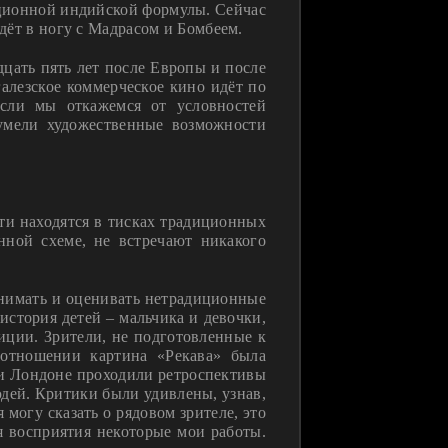
диционной индийской формулы. Сейчас
дёт в ногу с Мадрасом и Бомбеем.
дцать пять лет после Европы и после
алезское коммерческое кино идёт по
сли мы откажемся от условностей
умели художественные возможности
сти находятся в тисках традиционных
нной схеме, не встречают никакого
нимать и оценивать нетрадиционные
стория детей – мальчика и девочки,
диции. Зрители, не подготовленные к
отношении картина «Рекава» была
 и Лондоне проходили ретроспективы
юдей. Критики были удивлены, узнав,
 могу сказать о рядовом зрителе, это
ля восприятия некоторые мои работы.