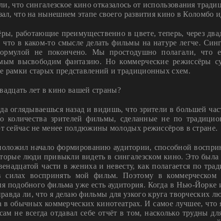
ли, что сингалезское кино отказалось от использования тра
зал, что на нынешнем этапе своего развития кино в Коломбо и
ры, работающие преимущественно в цвете, теперь, через два
 что в каком-то смысле делать фильмы на натуре легче. Синг
ормулой не покончено. Мы простодушно полагали, что е
амым высвободим фантазию. Но коммерческие режиссёры с
ие рамки старых представлений и традиционных схем.
вадцать лет в кино вашей страны?
гда оглядываешься назад и видишь, что зрители в большей ча
о количества зрителей фильмы, сделанные не по традицио
ют сейчас не менее полдюжины молодых режиссёров в стране.
положил начало формированию аудитории, способной воспри
торые люди привыкли видеть в сингалезском кино. Это была и
енадцатой части в жениха и невесту, как полагается по тра
в силах воспринять мой фильм. Поэтому в коммерческом 
ля подобного фильма уже есть аудитория. Когда в Нью-Йорке
правда ли, что я делаю фильмы для узкого круга творческих л
 в обычных коммерческих кинотеатрах. И самое лучшее, что я
сам не всегда отдавал себе отчёт в том, насколько трудны д